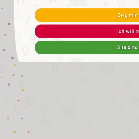
Zeig mir
Ich will 
Alle sind