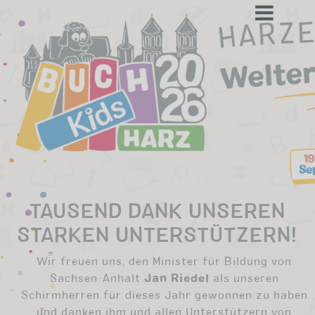
to
content
TAUSEND DANK UNSEREN
STARKEN UNTERSTÜTZERN!
Wir freuen uns, den Minister für Bildung von
Sachsen-Anhalt
Jan Riedel
als unseren
Schirmherren für dieses Jahr gewonnen zu haben
und danken ihm und allen Unterstützern von