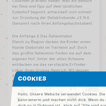
Cousinen je erlebt haben. Was als Besuch
bei Oma und Opa auf dem ländlichen
Eulenhof beginnt, entwickelt sich schnell
zur Gründung der Detektivbande J.E.N.A.
(benannt nach ihren Anfangsbuchstaben).
Die Anfänge & Das Geheimlabor
Gleich zu Beginn decken die Kinder einen
Hunde-Diebstahl im Tierheim auf. Doch
das größte Geheimnis finden sie auf dem
eigenen Hof: Unter der alten Scheune
entdecken sie das versteckte Erfinder-
Labor ihres Uropas Heinrich. Mit dessen
fantastischen Gadgets (wie
COOKIES
Nachtsichtgeräten, Abhör-Trichtern und
Spezialwerkzeugen) rüsten sie sich für
ihre kommenden Fälle aus.
Hallo, Unsere Website verwendet Cookies. Die 
kalorienarm und machen nicht dick. Wenn du 
dich so in Ordnung ist , klick auf "Alle sind s
Die Fälle