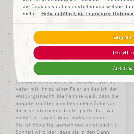
die Cookies so alles anstellen und welche du 
J.E.N.A. sorgt in ganz Goslar für
mehr!".
Mehr erfährst du in unserer Datens
Gerechtigkeit.
Zeig mir
THOMAS W. KRÜGER
Ich will 
Anna und die Hexen vom Blocksberg
Alle sind
Um Anna eine Freude zu bereiten, geht ihr
Vater mit ihr zu einer Feier anlässlich der
Walpurgisnacht. Die Familie weiß, dass die
jüngste Tochter eine besondere Gabe von
ihrer verstorbenen Tante geerbt hat. Am
nächsten Tag ist Anna völlig verändert:
Sie ist bösartig, gemein und streitsüchtig.
Schnell wird klar, dass sie in den Bann