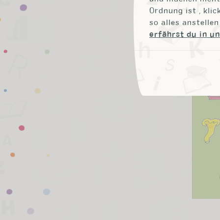
Ordnung ist , klic
so alles anstelle
erfährst du in u