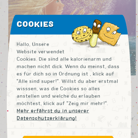
COOKIES
Hallo, Unsere
Website verwendet
Cookies. Die sind alle kalorienarm und
machen nicht dick. Wenn du meinst, dass
es für dich so in Ordnung ist , klick auf
"Alle sind super!". Willst du aber erstmal
wisssen, was die Cookies so alles
Nika sucht das Ich
anstellen und welche du erlauben
möchtest, klick auf "Zeig mir mehr!".
Mehr erfährst du in unserer
Nika ist bemerkenswert. Sie ist (hoch-) sensibel.
Datenschutzerklärung!
Wie Papa. Der mag, wie sie beide sind! Aber in der
Schule hat Nika es schwer. Ben und die anderen
Kinder finden sie merkwürdig und grenzen sie aus.