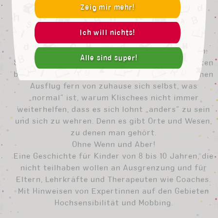
Außerhalb der eigenen vier Wände gleitet Nika
Zeig mir mehr!
deshalb zuweilen in tiefe Traurigkeit, die alles
zudeckt. Das passiert, wenn Ben und die
Ich will nichts!
Mitschüler sie quälen, isolieren und mobben.
Etwas sonderbar benimmt sie sich tatsächlich:
Alle sind super!
Sie kann nämlich Schmetterlinge in andere Welten
befördern. Nika erkennt bei einem abenteuerlichen
Ausflug fern von zuhause sich selbst, was
„normal“ ist, warum Klischees nicht immer
weiterhelfen, dass es sich lohnt „anders“ zu sein
und sich zu wehren. Denn es gibt Orte und Wesen,
zu denen man gehört.
Ohne Wenn und Aber!
Eine Geschichte für Kinder von 8 bis 10 Jahren, die
nicht teilhaben wollen an Ausgrenzung und für
Eltern, Lehrkräfte und Therapeuten wie Coaches.
Mit Hinweisen von Expertinnen auf den Gebieten
Hochsensibilität und Mobbing.