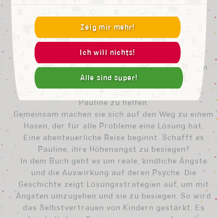
Zeig mir mehr!
Puffel und Pauline besiegen ihre Ängste
Ich will nichts!
Als der kleine Hase Puffel vergnügt durch den
Wald hüpft, trifft er Pauline. Das Eichhörnchen
Alle sind super!
hat Höhenangst und wird von den Tieren des
Waldes deswegen geärgert. Puffel beschließt,
Pauline zu helfen.
Gemeinsam machen sie sich auf den Weg zu einem
Hasen, der für alle Probleme eine Lösung hat.
Eine abenteuerliche Reise beginnt. Schafft es
Pauline, ihre Höhenangst zu besiegen?
In dem Buch geht es um reale, kindliche Ängste
und die Auswirkung auf deren Psyche. Die
Geschichte zeigt Lösungsstrategien auf, um mit
Ängsten umzugehen und sie zu besiegen. So wird
das Selbstvertrauen von Kindern gestärkt. Es